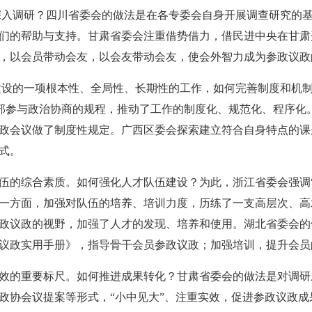
入调研？四川省委会的做法是在各专委会自身开展调查研究的
们的帮助与支持。甘肃省委会注重借势借力，借民进中央在甘肃
，以会员带动会友，以会友带动会友，使会外智力成为参政议政
设的一项根本性、全局性、长期性的工作，如何完善制度和机
首部参与政治协商的规程，推动了工作的制度化、规范化、程序化
政会议做了制度性规定。广西区委会
探索建立符合自身特点的课
式
。
伍的综合素质。如何强化人才队伍建设？为此，浙江省委会强调“
一方面，加强对队伍的培养、培训力度，历练了一支高层次、高
政议政
的视野，
加强了人才的发现、培养和使用。湖北省委会的
议政实用手册》，指导骨干会员参政议政；加强培训，提升会员
效的重要标尺。如何推进成果转化？甘肃省委会的做法是对调研
政协会议提案等形式，“小中见大”、注重实效，促进参政议政