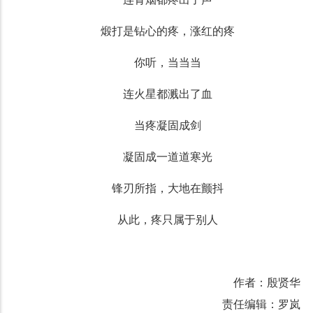
煅打是钻心的疼，涨红的疼
你听，当当当
连火星都溅出了血
当疼凝固成剑
凝固成一道道寒光
锋刃所指，大地在颤抖
从此，疼只属于别人
作者：殷贤华
责任编辑：罗岚