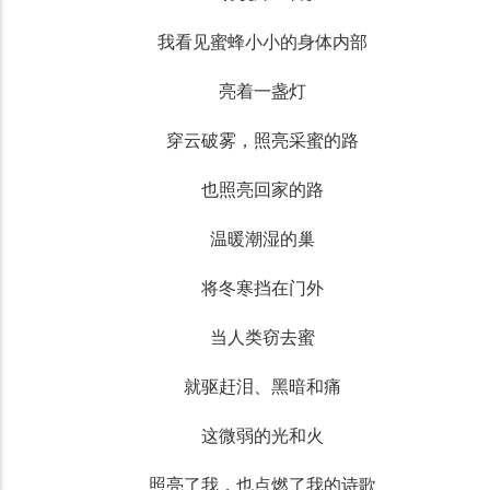
我看见蜜蜂小小的身体内部
亮着一盏灯
穿云破雾，照亮采蜜的路
也照亮回家的路
温暖潮湿的巢
将冬寒挡在门外
当人类窃去蜜
就驱赶泪、黑暗和痛
这微弱的光和火
照亮了我，也点燃了我的诗歌