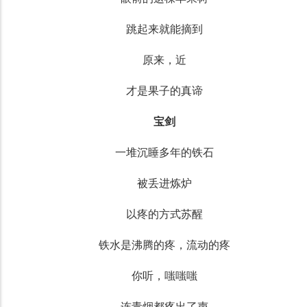
跳起来就能摘到
原来，近
才是果子的真谛
宝剑
一堆沉睡多年的铁石
被丢进炼炉
以疼的方式苏醒
铁水是沸腾的疼，流动的疼
你听，嗤嗤嗤
连青烟都疼出了声