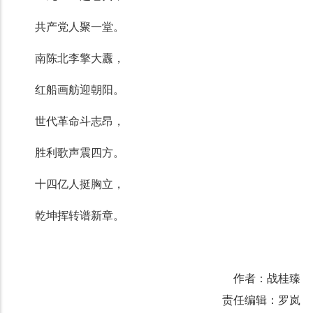
共产党人聚一堂。
南陈北李擎大纛，
红船画舫迎朝阳。
世代革命斗志昂，
胜利歌声震四方。
十四亿人挺胸立，
乾坤挥转谱新章。
作者：战桂臻
责任编辑：罗岚