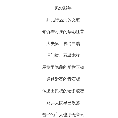
风烛残年
那几行温润的文笔
倾诉着村庄的华彩往昔
大夫第、青砖白墙
旧门槛、石墩木柱
屋檐里隐藏的雕栏玉砌
通过滑亮的青石板
传递出民权的诸多秘密
财井大院早已没落
曾经的主人也渺无音讯