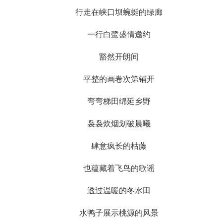
行走在峡口坝蜿蜒的绿廊
一行白鹭盛情邀约
豁然开朗间
平整的画卷次第铺开
弯弯梯田绵延乡野
袅袅炊烟划破晨曦
肆意疯长的枯藤
也蕴藏着飞鸟的歌谣
透过温暖的冬水田
水鸭子展示桃源的风景