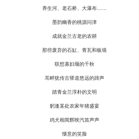
养生河、老石桥、大瀑布……
墨韵幽香的桃源问津
成就金兰古老的农耕
那些废弃的石缸、青瓦和板墙
联想寡妇堰的千秋
耳畔犹传古驿道悠远的蹄声
踏青金兰淳朴的文明
躬逢某处农家年猪盛宴
鸡犬相闻辉映汽笛声声
惬意的笑脸