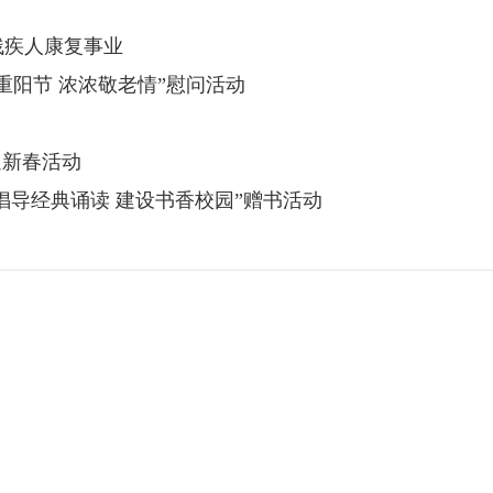
残疾人康复事业
重阳节 浓浓敬老情”慰问活动
迎新春活动
倡导经典诵读 建设书香校园”赠书活动