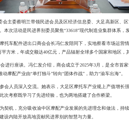
区委会主委蔡明兰带领民进会员及区经济信息委、大足高新区、
本次活动是民进界别委员聚焦“33618”现代制造业集群体系
摩托车配件进出口商会会长冯仁发陪同下，实地察看市场运营
万平方米，年成交额达40亿元，产品辐射全球多个国家和地区，
会进行座谈。冯仁发介绍，商会成立于2025年3月，是全市首
正推动摩配产业由“单打独斗”转向“团体作战”，助力“渝车出海”。
参会人员深入交流。她表示，大足区摩托车产业规上产值增长
此次考察既学习了先进经验，也为两地搭建了合作桥梁。
为契机，充分吸收渝中区摩配产业发展的先进理念和做法，持
建设内陆开放高地贡献民进界别的智慧与力量。