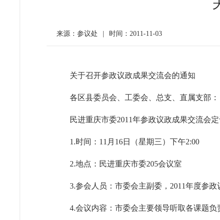
来源：参议处
|
时间：2011-11-03
关于召开参政议政成果交流会的通知
各区县委员会、工委会、总支、直属支部：
民进重庆市委
2011
年参政议政成果交流会定
1.
时间：
11
月
16
日
（星期三）下午
2:00
2.
地点：民进重庆市委
205
会议室
3.
参会人员：市委会主副委，
2011
年度参政
4.
会议内容：市委会主要领导听取各课题负