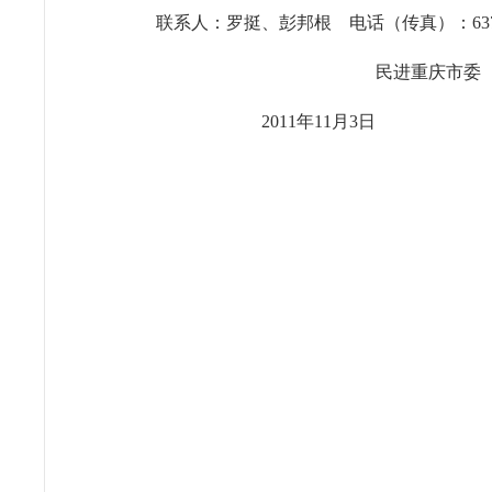
联系人：罗挺、彭邦根
电话（传真）：
63
民进重庆市委
2011
年
11
月
3
日