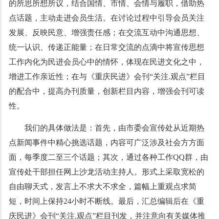
的所思所想所议，结合国情、市情、会情与履职，借助热
点话题，主动走进会员生活。在讨论过程中引导会员关注
发展、反映民意、增强责任感；在交流互动中沟通思想、
统一认识、传递正能量；在日常交流的点滴中将宣传思想
工作内化为民进会员心中的情怀，体现在民进文化之中，
增进工作亲近性；在与《重庆民进》会刊“关注.观点”栏目
的配合中，提高办刊质量，创新栏目内容，增强会刊可读
性。
我们的具体做法是：首先，由市委会宣传处从近期热
点新闻事件中精心挑选话题，内容可广泛涉及社会方方面
面，每季度二至三个话题；其次，通过各种工作QQ群，由
宣传处干部担任网上沙龙活动主持人。形式上采取宽松的
自由聊天式，发言上不求大不求全，篇幅上重观点求简
短，时间上保持24小时不断线。最后，汇总编辑后在《重
庆民进》会刊“关注.观点”栏目刊发，并注意向有关媒体推