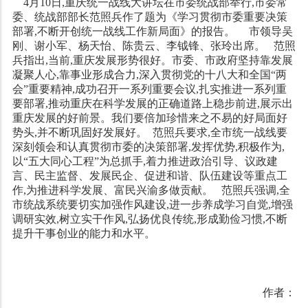
4
月10日,重庆统一战线大讲坛在市委统战部举行,市委常
委、统战部部长范照兵作了题为《学习贯彻市委重要决策
部署,不断开创统一战线工作新局面》的报告。
市领导吴
刚、谢小军、杨天怡、陈贵云、李钺锋、张玲出席。
范照
兵指出,当前,重庆发展形势很好。市委、市政府坚持靠发展
凝聚人心,靠事业形成合力,深入贯彻党的十八大和全国“两
会”重要精神,成功召开一系列重要会议,扎实推进一系列重
要部署,推动重庆在科学发展的正确道路上稳步前进,展示出
重庆发展的好前景。我们要倍加珍惜来之不易的好局面好
势头,并不断巩固好发展好。
范照兵要求,全市统一战线要
深刻领会和认真贯彻市委的决策部署,发挥优势,积极作为,
以“五大同心工程”为总抓手,着力推进政治引导、议政建
言、民主监督、发展民企、促进和谐、队伍建设等重点工
作,为推进科学发展、富民兴渝多做贡献。
范照兵强调,全
市统战系统要切实加强作风建设,进一步养成学习自觉,增强
调研实效,树立实干作风,弘扬优良传统,形成勤俭习惯,不断
提升干事创业的能力和水平。
作者：