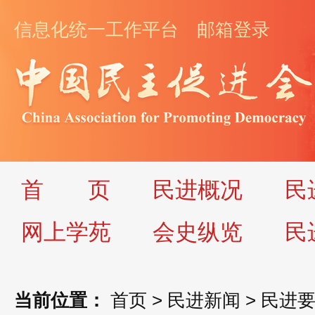
信息化统一工作平台
邮箱登录
首
页
民进概况
民
网上学苑
会史纵览
民
当前位置：
首页
>
民进新闻
>
民进