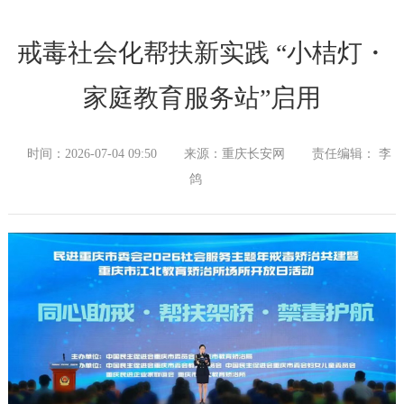
戒毒社会化帮扶新实践 “小桔灯・
家庭教育服务站”启用
时间：2026-07-04 09:50
来源：重庆长安网
责任编辑： 李
鸽