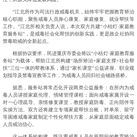
“江北所作为司法行政戒毒机关，始终牢牢把握教育矫治
核心职能，聚焦戒毒人员身心康复、家庭修复、就业帮扶等
工作。”江北所相关负责人说，本次双方共建“小桔灯·家庭教
育服务站”，是戒毒社会化帮扶的创新实践，更是政企社协同
禁毒助戒的全新起点。
根据协议要求，民进重庆市委会将以“小桔灯·家庭教育服
务站”为载体，帮助江北所构建“场所矫治+家庭支撑+社会帮
扶”三位一体的帮教体系，通过“家长课堂”公益讲座、职业规
划指导及禁毒宣教等工作，为戒毒人员回归社会铺路搭桥。
据悉，服务站将常态化开设两类公益服务：在所内为戒
毒人员讲授家庭伦理、情绪管理课程；面向戒毒家属开设一
对一心理疏导、亲情修复课堂，教授家庭防毒、正向陪伴等
实操方法。双方还将建立专项家庭帮扶台账，对单亲、留守
等困难戒毒家庭制定个性化帮扶方案，从家庭层面稳定戒毒
人员戒治信心。
这一体系的构建，既注重戒毒人员在所期间的教育矫治