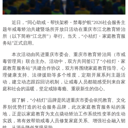
近日，“同心助戒・帮扶架桥・禁毒护航”2026社会服务主
题年戒毒矫治共建暨场所开放日活动在重庆市江北教育矫治
所（以下简称“江北所”）举行。当天，“小桔灯・家庭教育服
务站”正式启用。
本次活动由民进重庆市委会、重庆市教育矫治局（市戒
毒管理局）联合主办。活动中，双方共同签订了“小桔灯・家
庭教育服务站”共建合作协议，双方将围绕家庭教育指导、心
理健康支持、法律援助等多个维度，定期开展系列主题活
动，建立动态跟踪回访机制，让戒毒人员都能感受到来自家
庭和社会的温暖，坚定戒除毒瘾、重获新生的信心。
据了解，“小桔灯”品牌是民进重庆市委会依托教育、文化
界别优势打造的社会服务品牌，此次家庭教育服务站的落
地，正是以家庭教育为支点撬动矫治工作系统性变革的生动
实践，将有效帮助戒毒人员修复家庭关系、增强社会融入韧
性，从源头降低复吸风险。