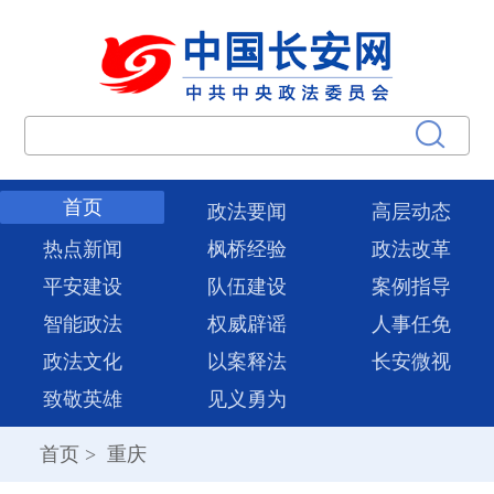
首页
政法要闻
高层动态
热点新闻
枫桥经验
政法改革
平安建设
队伍建设
案例指导
智能政法
权威辟谣
人事任免
政法文化
以案释法
长安微视
致敬英雄
见义勇为
首页
>
重庆