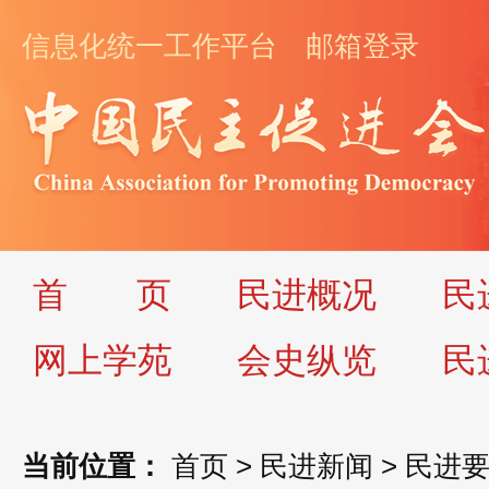
信息化统一工作平台
邮箱登录
首
页
民进概况
民
网上学苑
会史纵览
民
当前位置：
首页
>
民进新闻
>
民进