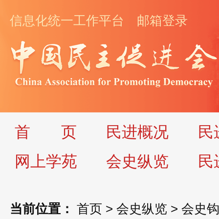
信息化统一工作平台
邮箱登录
首
页
民进概况
民
网上学苑
会史纵览
民
当前位置：
首页
>
会史纵览
>
会史